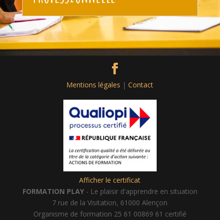
Mentions légales
|
Contact
Afficher le certificat
FORMATION PLAY
- Le plaisir d'apprendre en situation
7 rue de la Visitation, 61000 Alençon
Organisme de formation 25 61 00869 61 certifié