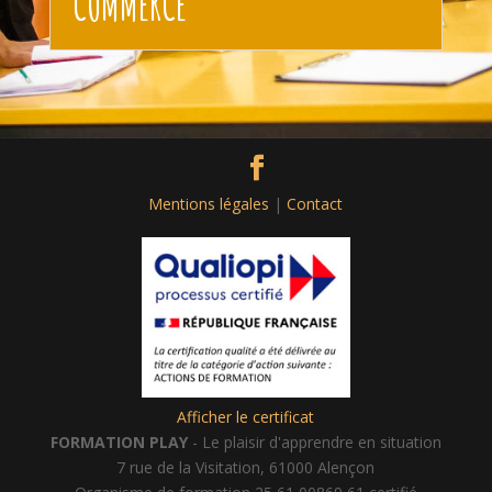
COMMERCE
Mentions légales
|
Contact
Afficher le certificat
FORMATION PLAY
- Le plaisir d'apprendre en situation
7 rue de la Visitation, 61000 Alençon