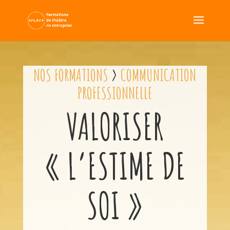
NOS FORMATIONS
>
COMMUNICATION
PROFESSIONNELLE
VALORISER
« L’ESTIME DE
SOI »